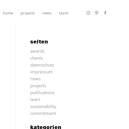
home
projects
news
team
seiten
awards
clients
datenschutz
impressum
news
projects
publications
team
sustainability
commitment
kategorien