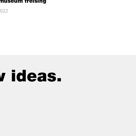
museum freising
2022
 ideas.