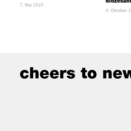
diözesan
7. Mai 2025
4. Oktober 
cheers to new