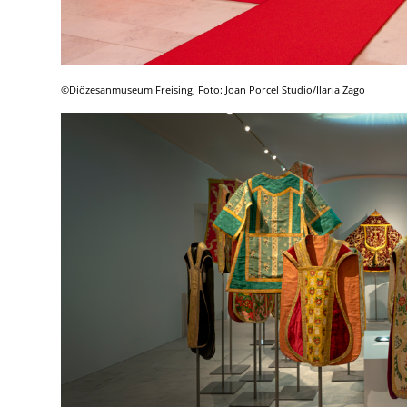
©Diözesanmuseum Freising, Foto: Joan Porcel Studio/Ilaria Zago