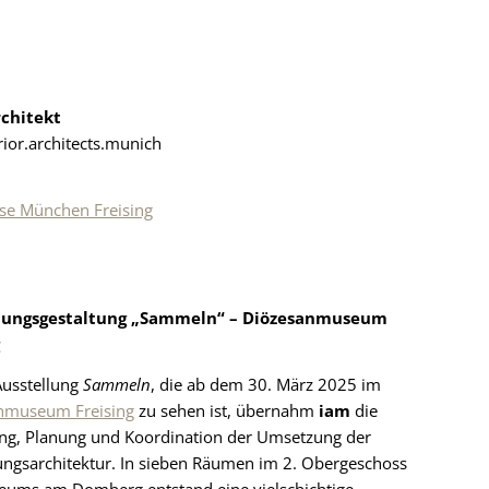
chitekt
rior.architects.munich
se München Freising
lungsgestaltung „Sammeln“ – Diözesanmuseum
Ausstellung
Sammeln
, die ab dem 30. März 2025 im
nmuseum Freising
zu sehen ist, übernahm
iam
die
ng, Planung und Koordination der Umsetzung der
ungsarchitektur. In sieben Räumen im 2. Obergeschoss
eums am Domberg entstand eine vielschichtige