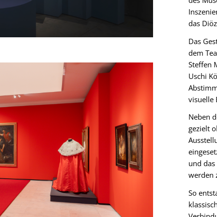
Inszenie
das Diö
Das Ges
dem Tea
Steffen 
Uschi Kö
Abstimmu
visuelle
Neben de
gezielt 
Ausstell
eingeset
und das 
werden z
So entst
klassisc
Verbind