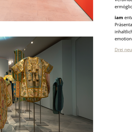
ermöglic
iam
entw
Präsent
inhaltli
emotiona
Drei ne