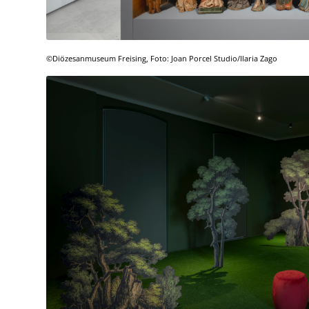
©Diözesanmuseum Freising, Foto: Joan Porcel Studio/Ilaria Zago