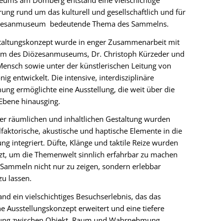
rung rund um das kulturell und gesellschaftlich und für
zesanmuseum bedeutende Thema des Sammelns.
taltungskonzept wurde in enger Zusammenarbeit mit
m des Diözesanmuseums, Dr. Christoph Kürzeder und
Mensch sowie unter der künstlerischen Leitung von
nig entwickelt. Die intensive, interdisziplinäre
ng ermöglichte eine Ausstellung, die weit über die
 Ebene hinausging.
r räumlichen und inhaltlichen Gestaltung wurden
olfaktorische, akustische und haptische Elemente in die
ung integriert. Düfte, Klänge und taktile Reize wurden
zt, um die Themenwelt sinnlich erfahrbar zu machen
Sammeln nicht nur zu zeigen, sondern erlebbar
u lassen.
and ein vielschichtiges Besuchserlebnis, das das
he Ausstellungskonzept erweitert und eine tiefere
ung zwischen Objekt, Raum und Wahrnehmung