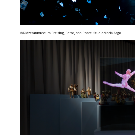
©Diözesanmuseum Freising, Foto: Joan Porcel Studio/Ilaria Zago