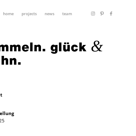
home
projects
news
team
&
mmeln. glück
hn.
t
tellung
25