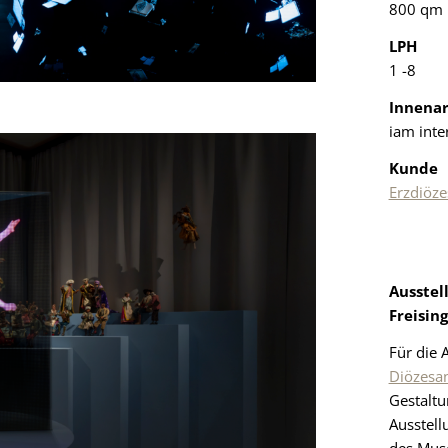
800 qm
LPH
1 -8
Innenar
iam inte
Kunde
Erzdiöze
Ausstel
Freising
Für die 
Diözesa
Gestaltu
Ausstell
des Mus