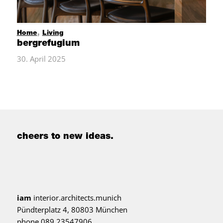
Home
,
Living
bergrefugium
30. April 2025
cheers to new ideas.
iam
interior.architects.munich
Pündterplatz 4, 80803 München
phone 089 23547906